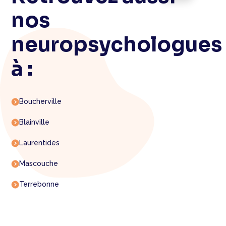
nos
neuropsychologues
à :
Boucherville
Blainville
Laurentides
Mascouche
Terrebonne